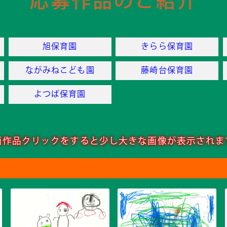
旭保育園
きらら保育園
ながみねこども園
藤崎台保育園
よつば保育園
画作品クリックをすると
少し大きな画像が表示されま