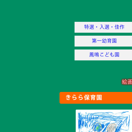
特選・入選・佳作
第一幼育園
鳳鳴こども園
絵
きらら保育園