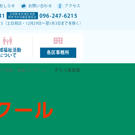
おしらせ
お問い合わせ
アクセス
31
日赤熊本市地区本部
096-247-6215
熊本市共同募金委員会
17：15（土日祝日・12月29日～翌1月3日までを除く）
域福祉活動
各区事務所
について
赤い羽根」絵画コンクール
きらら保育園