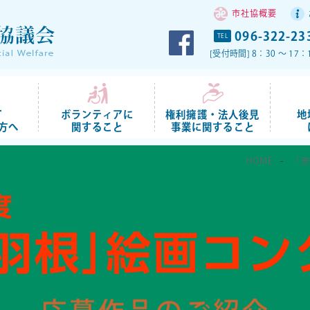
市社協概要
096-322-23
TEL
[受付時間] 8：30 ～ 
て
ボランティアに
権利擁護・法人後見
地
方へ
関すること
事業に関すること
HOME
「