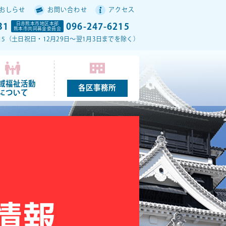
おしらせ
お問い合わせ
アクセス
31
日赤熊本市地区本部
096-247-6215
熊本市共同募金委員会
17：15（土日祝日・12月29日～翌1月3日までを除く）
域福祉活動
各区事務所
について