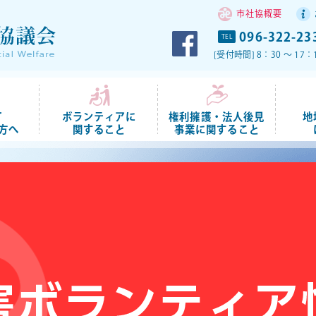
市社協概要
096-322-23
TEL
[受付時間] 8：30 ～ 
て
ボランティアに
権利擁護・法人後見
地
方へ
関すること
事業に関すること
で安心して暮らせる
の実現を目指して