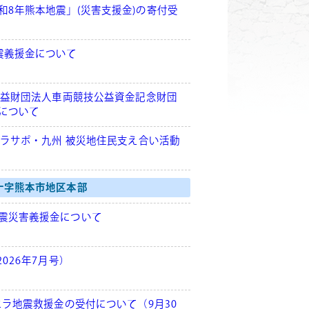
和8年熊本地震」(災害支援金)の寄付受
震義援金について
】公益財団法人車両競技公益資金記念財団
について
】ボラサポ・九州 被災地住民支え合い活動
十字熊本市地区本部
震災害義援金について
2026年7月号）
エラ地震救援金の受付について（9月30