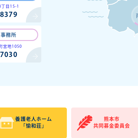
丁目15-1
-8379
区事務所
宮地1050
-7030
養護老人ホーム
熊本市
「愉和荘」
共同募金委員会