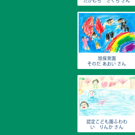
たかむら さくら さん
旭保育園
そのだ あおい さん
認定こども園ふわわ
い りんか さん