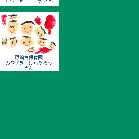
しもやま さくら さん
藤崎台保育園
みやざき けんたろう
さん