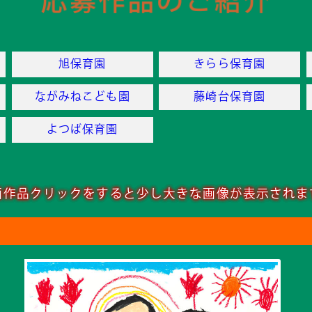
旭保育園
きらら保育園
ながみねこども園
藤崎台保育園
よつば保育園
画作品クリックをすると
少し大きな画像が表示されま