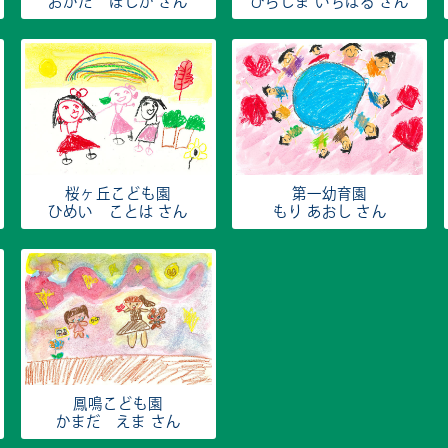
おがた ほしか さん
ひらしま いちはる さん
桜ヶ丘こども園
第一幼育園
ひめい ことは さん
もり あおし さん
鳳鳴こども園
かまだ えま さん