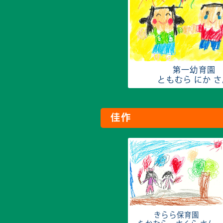
第一幼育園
ともむら にか 
佳作
きらら保育園