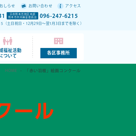
おしらせ
お問い合わせ
アクセス
31
日赤熊本市地区本部
096-247-6215
熊本市共同募金委員会
17：15（土日祝日・12月29日～翌1月3日までを除く）
域福祉活動
各区事務所
について
HOME
「赤い羽根」絵画コンクール