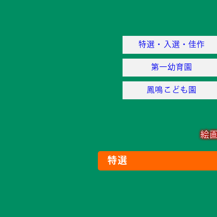
特選・入選・佳作
第一幼育園
鳳鳴こども園
絵
特選