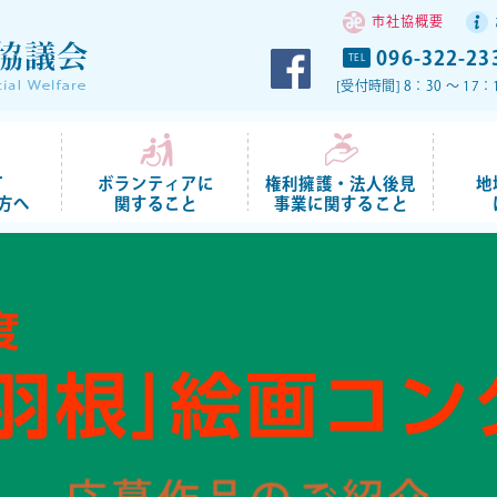
市社協概要
096-322-23
TEL
[受付時間] 8：30 ～ 
て
ボランティアに
権利擁護・法人後見
地
方へ
関すること
事業に関すること