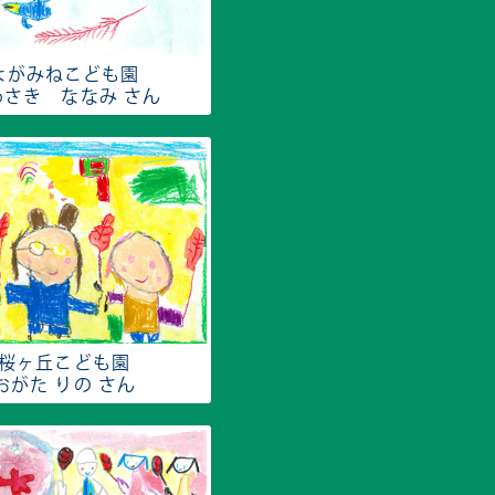
ながみねこども園
わさき ななみ さん
桜ヶ丘こども園
おがた りの さん