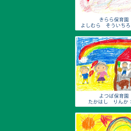
きらら保育園
よしむら そういちろ
よつば保育園
たかはし りんか 