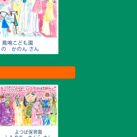
鳳鳴こども園
うの かのん さん
よつば保育園