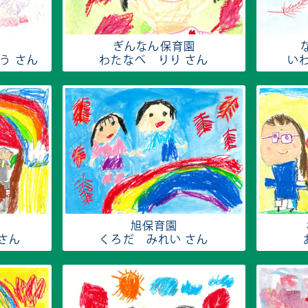
ぎんなん保育園
う さん
わたなべ りり さん
い
旭保育園
さん
くろだ みれい さん