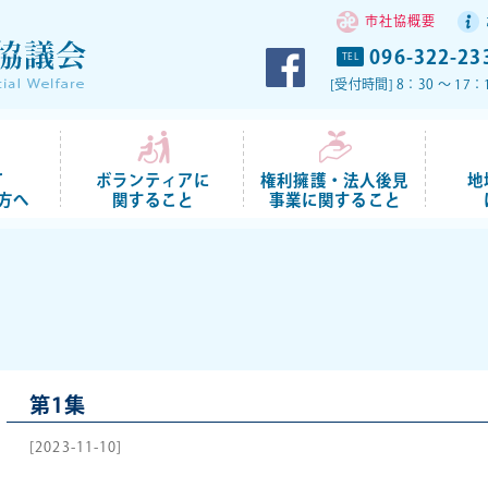
市社協概要
096-322-23
TEL
[受付時間] 8：30 ～ 
て
ボランティアに
権利擁護・法人後見
地
方へ
関すること
事業に関すること
第1集
[2023-11-10]