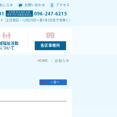
おしらせ
お問い合わせ
アクセス
31
日赤熊本市地区本部
096-247-6215
熊本市共同募金委員会
17：15（土日祝日・12月29日～翌1月3日までを除く）
域福祉活動
各区事務所
について
HOME
お知らせ
一覧へ