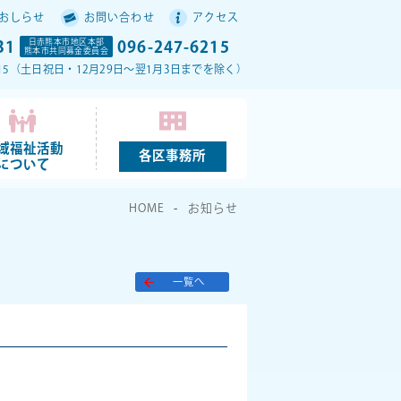
おしらせ
お問い合わせ
アクセス
31
日赤熊本市地区本部
096-247-6215
熊本市共同募金委員会
17：15（土日祝日・12月29日～翌1月3日までを除く）
域福祉活動
各区事務所
について
HOME
お知らせ
一覧へ