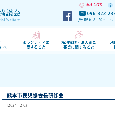
市社協概要
096-322-23
TEL
[受付時間] 8：30 ～ 
て
ボランティアに
権利擁護・法人後見
地
方へ
関すること
事業に関すること
熊本市民児協会長研修会
[2024-12-03]