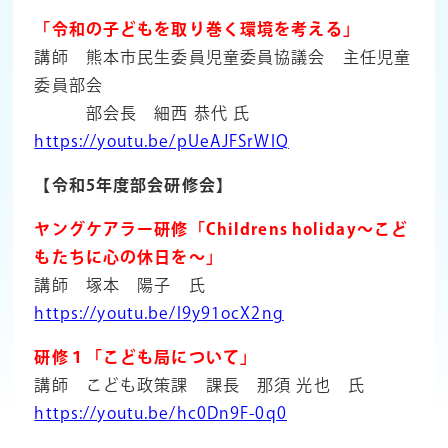
「令和の子どもを取り巻く環境を考える」
講師 熊本市民生委員児童委員協議会 主任児童
委員部会
部会長 細西 恭代 氏
https://youtu.be/pUeAJFSrWIQ
【令和5年度部会研修会】
ヤングケアラー研修「Childrens holiday～こど
もたちに心の休日を～」
講師 塚本 陽子 氏
https://youtu.be/l9y91ocX2ng
研修１「こども局について」
講師 こども政策課 課長 那須 光也 氏
https://youtu.be/hc0Dn9F-0q0