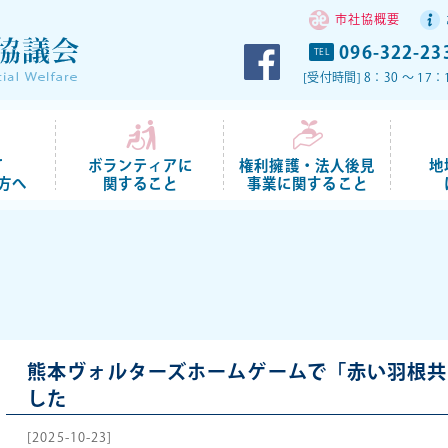
市社協概要
096-322-23
TEL
[受付時間] 8：30 ～ 
て
ボランティアに
権利擁護・法人後見
地
方へ
関すること
事業に関すること
熊本ヴォルターズホームゲームで「赤い羽根
した
[2025-10-23]